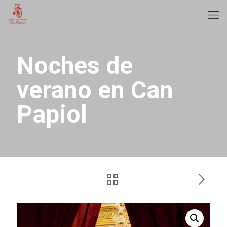
Noches de
verano en Can
Papiol