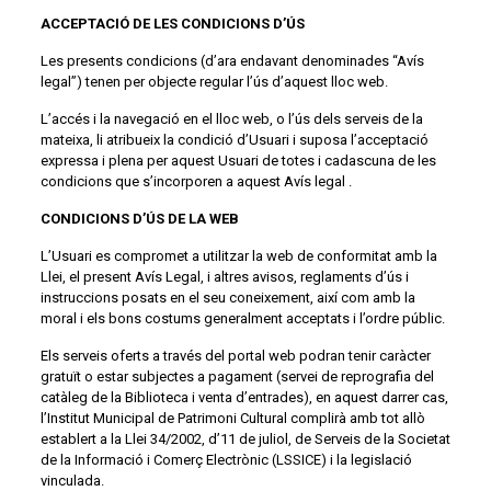
ACCEPTACIÓ DE LES CONDICIONS D’ÚS
Les presents condicions (d’ara endavant denominades “Avís
legal”) tenen per objecte regular l’ús d’aquest lloc web.
L’accés i la navegació en el lloc web, o l’ús dels serveis de la
mateixa, li atribueix la condició d’Usuari i suposa l’acceptació
expressa i plena per aquest Usuari de totes i cadascuna de les
condicions que s’incorporen a aquest Avís legal .
CONDICIONS D’ÚS DE LA WEB
L’Usuari es compromet a utilitzar la web de conformitat amb la
Llei, el present Avís Legal, i altres avisos, reglaments d’ús i
instruccions posats en el seu coneixement, així com amb la
moral i els bons costums generalment acceptats i l’ordre públic.
Els serveis oferts a través del portal web podran tenir caràcter
gratuït o estar subjectes a pagament (servei de reprografia del
catàleg de la Biblioteca i venta d’entrades), en aquest darrer cas,
l’Institut Municipal de Patrimoni Cultural complirà amb tot allò
establert a la Llei 34/2002, d’11 de juliol, de Serveis de la Societat
de la Informació i Comerç Electrònic (LSSICE) i la legislació
vinculada.