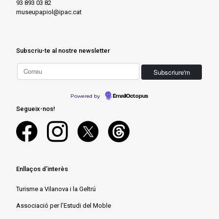
93 893 03 82
museupapiol@ipac.cat
Subscriu-te al nostre newsletter
Powered by
EmailOctopus
Segueix-nos!
Enllaços d’interès
Turisme a Vilanova i la Geltrú
Associació per l’Estudi del Moble