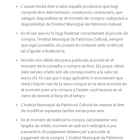
L’usuari tindrà dret a rebre aquells productes que hagi
comprat dins dels terminis i condicions contractats, que
estiguin disponibles en el moment de compra i subjectes a
disponibilitat de l’Institut Municipal de Patrimoni Cultural.
En el cas que no hi hagi finalitzat correctament el procés de
compra, l’Institut Municipal de Patrimoni Cultural, sempre
que sigui possible, es posarà en contacte amb vostè per
tal d’ajudar a finalitzar-la.
Només són vàlids els preus publicats al portal en el
moment de la consulta o compra en línia. Els preus vàlids
dels serveis oferts són els corresponents a la valor en
euros (€). En cas que li sigui aplicable, li recomanem que
revisi l’import real de la seva compra en la seva moneda en
el moment previ a la compra a l’existir oscil·lacions en el
canvi de divises al llarg de el temps.
L’Institut Municipal de Patrimoni Cultural es reserva el dret
de modificar aquestes tarifes sense previ avís.
En el moment de realitzar la compra cal presentar una
targeta de crèdit, moment en què se li redirigirà a una
passarel·la de pagament externa per a procedir al
pagament de la compra. L’Institut Municipal de Patrimoni