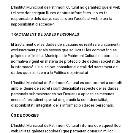
L’Institut Municipal de Patrimoni Cultural no garanteix que el web
i el servidor estiguin lliures de virus informàtics i no es fa
responsable dels danys causats per l’accés al web o per la
impossibilitat d’accedir-hi.
TRACTAMENT DE DADES PERSONALS
El tractament de les dades dels usuaris es realitzarà únicament i
exclusivament per als serveis que sol·licita i les competències
pròpies de l’Institut Municipal de Patrimoni Cultural d’acord a la
normativa vigent en matèria de protecció de dades i societat de
la informació. L’usuari pot consultar el detall del tractament de
dades que realitzem a la
Política de privacitat
.
L’Institut Municipal de Patrimoni Cultural es compromet a complir
amb el deure de secret i confidencialitat respecte de les dades
personals subministrades per l’usuari i a aplicar les mesures
necessàries adients per tal de garantir la confidencialitat,
disponibilitat i integritat de la informació i dades personals.
ÚS DE COOKIES
L’Institut Municipal de Patrimoni Cultural informa que aquest lloc
web utilitza galetes (cookies) que permeten donar un millor