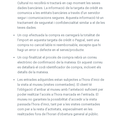
Cultural no recollirà ni tractarà en cap moment les seves
dades bancàries. La informació de la targeta de crèdit es
comunica a les entitats bancàries a través d’un servidor
segur i comunicacions segures. Aquesta informació té un
tractament de seguretat i confidencialitat similar a el de les
teves dades.
Un cop efectuada la compra es carregarà la totalitat de
l’import en aquesta targeta de crèdit o Paypal, sent una
compra no cancel·lable ni reemborsable, excepte que hi
hagi un error o defecte en el servei/producte.
Un cop finalitzat el procés de compra rebrà un correu
electrònic de confirmació de la mateixa. En aquest correu
es detallarà el codi identificador de compra, incloent els
detalls de la mateixa.
Les entrades adquirides estan subjectes a l’hora d’inici de
la visita al museu (visites comentades). El client té
l’obligació d’arribar al museu amb l’antelació suficient per
poder realitzar l’accés a l’hora marcada en l’entrada. El
museu no garanteix la possibilitat d’accedir a la visita
passada l’hora d’inici, tant per a les visites comentades
com per a la resta d’activitats, especialment en les
realitzades fora de l’horari d’obertura general al públic.