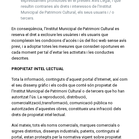
expressament prohibides en el present Avís Legal, i que
resultin contraries als drets i interessos de l’Institut
Municipal de Patrimoni Cultural, els seus usuaris i / o
tercers.
En conseqüència, l’Institut Municipal de Patrimoni Cultural es
reserva el dret a excloure les usuàries i els usuaris que
incompleixin les condicions d’accés i ús del lloc web sense avís
previ, i a adoptar totes les mesures que consideri oportunes en
cada moment per tal d’evitar les activitats i les conductes
descrites.
PROPIETAT INTEL·LECTUAL
Tota la informació, continguts d’aquest portal d’Internet, així com
el seu disseny gràfic i els codis que conté són propietat de
l’Institut Municipal de Patrimoni Cultural o de tercers que ho han
autoritzat l’ús. La reproducció, distribució,
comercialització,transformació, comunicació pública no
autoritzades d’aquestes obres, constitueix una infracció dels
drets de propietat intel·lectual.
Així mateix, tots els noms comercials, marques comercials o
signes distintius, dissenys industrials, patents, continguts al
portal, estan protegits per la normativa vigent sobre propietat