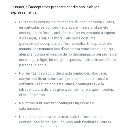
L’Usuari, a l’acceptar les presents condicions, s’obliga
expressament a:
Utilitzar els continguts de manera diligent, correcta i lícita i,
en particular, es compromet a abstenir-se a utilitzar els
continguts de forma, amb fins o efectes contraris a aquest
Avís Legal, la llei, a la moral i als bons costums
generalment acceptats o a l’ordre públic. En especial, els
usuaris i les usuàries han d’evitar tota conducta que pugui
atemptar contra el principi de no discriminació per raons de
sexe, raça, religió, ideologia o qualsevol altra circumstància
personal o social.
No realitzar cap acció destinada perjudicar, bloquejar,
danyar, inutilitzar, sobrecarregar, de manera temporal o
definitiva, les funcionalitats, eines, continguts i / o la
infraestructura de la pàgina web, de manera que impedeixi
el seu ús normal.
No introduir ni realitzar continguts injuriosos o
calumniosos.
No utilitzar qualsevol dels materials i informacions
contingudes en aquest Lloc Web amb finalitats il·lícites i