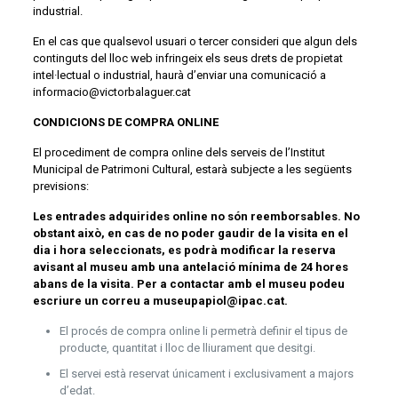
industrial.
En el cas que qualsevol usuari o tercer consideri que algun dels
continguts del lloc web infringeix els seus drets de propietat
intel·lectual o industrial, haurà d’enviar una comunicació a
informacio@victorbalaguer.cat
CONDICIONS DE COMPRA ONLINE
El procediment de compra online dels serveis de l’Institut
Municipal de Patrimoni Cultural, estarà subjecte a les següents
previsions:
Les entrades adquirides online no són reemborsables. No
obstant això, en cas de no poder gaudir de la visita en el
dia i hora seleccionats, es podrà modificar la reserva
avisant al museu amb una antelació mínima de 24 hores
abans de la visita. Per a contactar amb el museu podeu
escriure un correu a museupapiol@ipac.cat.
El procés de compra online li permetrà definir el tipus de
producte, quantitat i lloc de lliurament que desitgi.
El servei està reservat únicament i exclusivament a majors
d’edat.