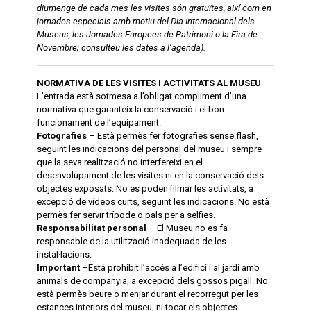
diumenge de cada mes les visites són gratuïtes, així com en
jornades especials amb motiu del Dia Internacional dels
Museus, les Jornades Europees de Patrimoni o la Fira de
Novembre; consulteu les dates a l’agenda).
NORMATIVA DE LES VISITES I ACTIVITATS AL MUSEU
L’entrada està sotmesa a l’obligat compliment d’una
normativa que garanteix la conservació i el bon
funcionament de l’equipament.
Fotografies
– Està permès fer fotografies sense flash,
seguint les indicacions del personal del museu i sempre
que la seva realització no interfereixi en el
desenvolupament de les visites ni en la conservació dels
objectes exposats. No es poden filmar les activitats, a
excepció de vídeos curts, seguint les indicacions. No està
permès fer servir trípode o pals per a selfies.
Responsabilitat personal
– El Museu no es fa
responsable de la utilització inadequada de les
instal·lacions.
Important
–Està prohibit l’accés a l’edifici i al jardí amb
animals de companyia, a excepció dels gossos pigall. No
està permès beure o menjar durant el recorregut per les
estances interiors del museu, ni tocar els objectes