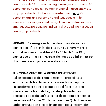
compra és de 10. En cas que sigueu un grup de més de 10
persones, és necessari concertar amb el museu una visita
de grup particular. Trobareu més informació
aquí
. Si
detectem que una persona ha realitzat dues o més
reserves per a un grup particular, el museu podrà contactar
amb aquesta persona per indicar-li el procediment a seguir
com a grup particular.
HORARI
–
De maig a octubre
: divendres, dissabtes i
diumenges, d’11 a 14 h i de 17 a 19 h |
De novembre a
abril
: divendres i dissabtes d’11 a 14 h i de 17 a 19 h, i
diumenges d’11 a 14 h. *Durant els mesos de
juliol i agost
obert també els dijous en el mateix horari.
FUNCIONAMENT DE LA VENDA D’ENTRADES
Cal seleccionar el dia i hora desitjats, i procedir a la
introducció de les dades a la passarel·la de pagament.
En cas de voler adquirir entrades de diferents tarifes
(general, reduïda i gratuïta), cal afegir les entrades
desitjades de cada tarifa al carret de compra per separat
(seleccionant l’opció “Continuar comprant”). Tant per a les
tarifes gratuïtes en dies ordinaris com per a les jornades