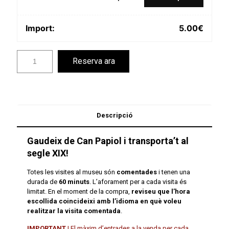
Import:
5.00
€
Reserva ara
Descripció
Gaudeix de Can Papiol i transporta’t al
segle XIX!
Totes les visites al museu són
comentades
i tenen una
durada de
60 minuts
. L’aforament per a cada visita és
limitat. En el moment de la compra,
reviseu que l’hora
escollida coincideixi amb l’idioma en què voleu
realitzar la visita comentada
.
IMPORTANT
| El màxim d’entrades a la venda per cada