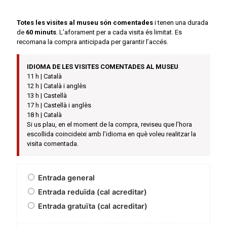
Totes les visites al museu són comentades
i tenen una durada
de
60 minuts
. L’aforament per a cada visita és limitat. Es
recomana la compra anticipada per garantir l’accés.
IDIOMA DE LES VISITES COMENTADES AL MUSEU
11 h | Català
12 h | Català i anglès
13 h | Castellà
17 h | Castellà i anglès
18 h | Català
Si us plau, en el moment de la compra, reviseu que l’hora
escollida coincideixi amb l’idioma en què voleu realitzar la
visita comentada.
Entrada general
Entrada reduïda (cal acreditar)
Entrada gratuïta (cal acreditar)