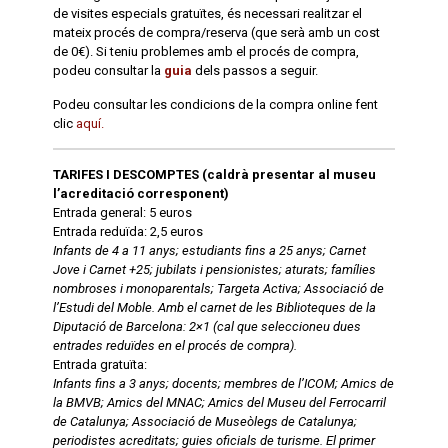
de visites especials gratuïtes, és necessari realitzar el
mateix procés de compra/reserva (que serà amb un cost
de 0€). Si teniu problemes amb el procés de compra,
podeu consultar la
guia
dels passos a seguir.
Podeu consultar les condicions de la compra online fent
clic
aquí.
TARIFES I DESCOMPTES (caldrà presentar al museu
l’acreditació corresponent)
Entrada general: 5 euros
Entrada reduïda: 2,5 euros
Infants de 4 a 11 anys; estudiants fins a 25 anys; Carnet
Jove i Carnet +25; jubilats i pensionistes; aturats; famílies
nombroses i monoparentals; Targeta Activa; Associació de
l’Estudi del Moble. Amb el carnet de les Biblioteques de la
Diputació de Barcelona: 2×1 (cal que seleccioneu dues
entrades reduïdes en el procés de compra).
Entrada gratuïta:
Infants fins a 3 anys; docents; membres de l’ICOM; Amics de
la BMVB; Amics del MNAC; Amics del Museu del Ferrocarril
de Catalunya; Associació de Museòlegs de Catalunya;
periodistes acreditats; guies oficials de turisme. El primer