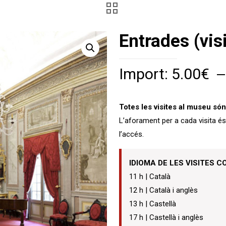
Entrades (vis
Import:
5.00
€
Totes les visites al museu s
L’aforament per a cada visita és
l’accés.
IDIOMA DE LES VISITES 
11 h | Català
12 h | Català i anglès
13 h | Castellà
17 h | Castellà i anglès