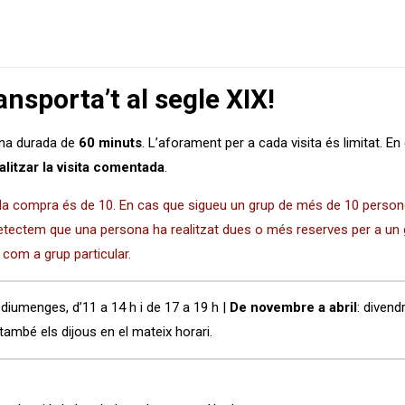
ansporta’t al segle XIX!
una durada de
60 minuts
. L’aforament per a cada visita és limitat. 
alitzar la visita comentada
.
ada compra és de 10. En cas que sigueu un grup de més de 10 person
detectem que una persona ha realitzat dues o més reserves per a un 
 com a grup particular.
i diumenges, d’11 a 14 h i de 17 a 19 h |
De novembre a abril
: divend
també els dijous en el mateix horari.