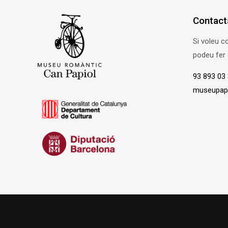
Contact
Si voleu 
podeu fer 
93 893 03
museupapi