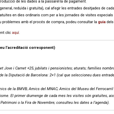
 introducció de les dades a la passarel·la de pagament.
(general, reduïda i gratuïta), cal afegir les entrades desitjades de ca
ratuïtes en dies ordinaris com per a les jornades de visites especials
iu problemes amb el procés de compra, podeu consultar la
guia
dels
ent clic
aquí.
u l’acreditació corresponent)
net Jove i Carnet +25; jubilats i pensionistes; aturats; famílies nom
 de la Diputació de Barcelona: 2×1 (cal que seleccioneu dues entrad
Amics de la BMVB; Amics del MNAC; Amics del Museu del Ferrocarri
turisme. El primer diumenge de cada mes les visites són gratuïtes, a
Patrimoni o la Fira de Novembre; consulteu les dates a l’agenda).