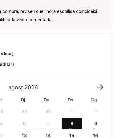
a compra, reviseu que l’hora escollida coincideixi
litzar la visita comentada.
editar)
editar)
agost
2026
c
Dj
Dv
Ds
Dg
29
30
31
1
2
5
6
7
8
9
12
13
14
15
16