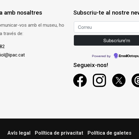
a amb nosaltres
Subscriu-te al nostre ne
comunicar-vos amb el museu, ho
a través de:
 82
ol@ipac.cat
Powered by
EmailOctop
Segueix-nos!
Avís legal
-
Política de privacitat
-
Política de galetes