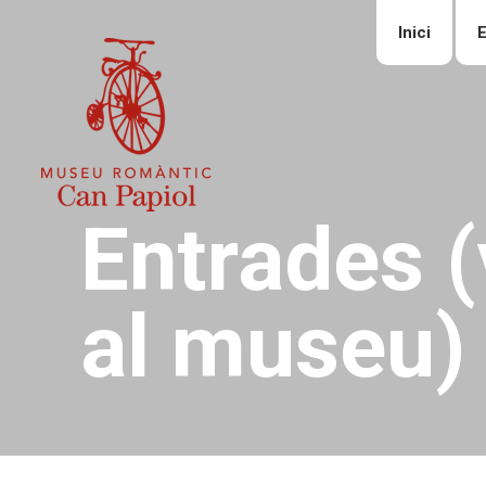
Inici
E
Entrades (
al museu)