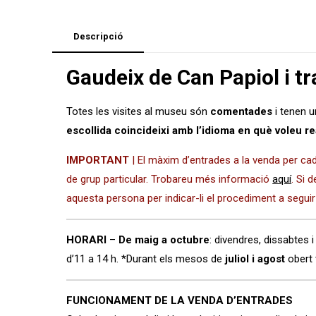
Descripció
Gaudeix de Can Papiol i tr
Totes les visites al museu són
comentades
i tenen 
escollida coincideixi amb l’idioma en què voleu re
IMPORTANT
| El màxim d’entrades a la venda per c
de grup particular. Trobareu més informació
aquí
. Si 
aquesta persona per indicar-li el procediment a seguir
HORARI
–
De maig a octubre
: divendres, dissabtes 
d’11 a 14 h. *Durant els mesos de
juliol i agost
obert 
FUNCIONAMENT DE LA VENDA D’ENTRADES