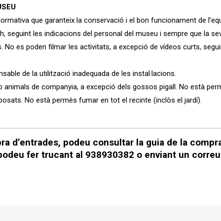
USEU
normativa que garanteix la conservació i el bon funcionament de l’e
h, seguint les indicacions del personal del museu i sempre que la sev
. No es poden filmar les activitats, a excepció de vídeos curts, segui
able de la utilització inadequada de les instal·lacions.
dí amb animals de companyia, a excepció dels gossos pigall. No està pe
osats. No està permès fumar en tot el recinte (inclòs el jardí).
ra d’entrades, podeu consultar la guia de la compra
odeu fer trucant al 938930382 o enviant un corre