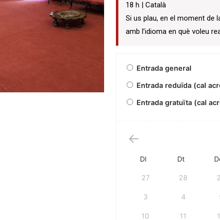
18 h | Català
Si us plau, en el moment de l
amb l’idioma en què voleu rea
Entrada general
Entrada reduïda (cal acr
Entrada gratuïta (cal acr
Dl
Dt
D
27
28
3
4
10
11