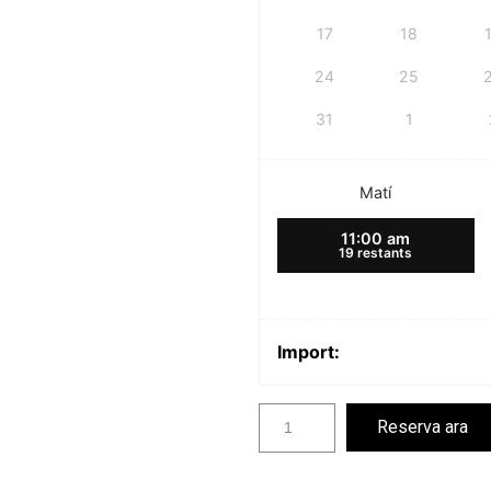
17
18
24
25
31
1
Matí
11:00 am
19 restants
Import:
Reserva ara