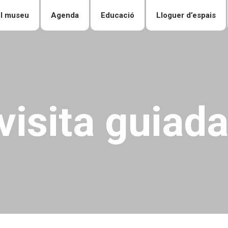
l museu
Agenda
Educació
Lloguer d’espais
visita guiad