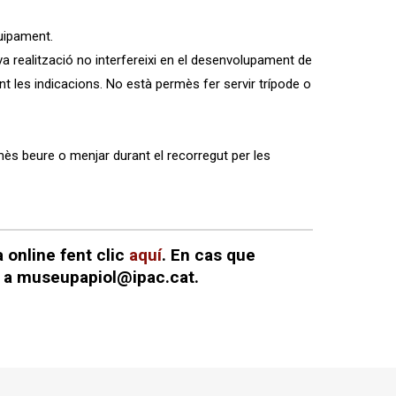
quipament.
a realització no interfereixi en el desenvolupament de
nt les indicacions. No està permès fer servir trípode o
rmès beure o menjar durant el recorregut per les
 online fent clic
aquí
.
En cas que
u a museupapiol@ipac.cat.