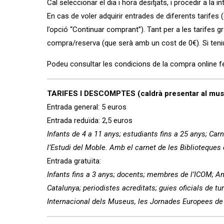
Cal seleccionar el dia i hora desitjats, i procedir a la
En cas de voler adquirir entrades de diferents tarifes 
l’opció “Continuar comprant”). Tant per a les tarifes g
compra/reserva (que serà amb un cost de 0€). Si ten
Podeu consultar les condicions de la compra online f
TARIFES I DESCOMPTES (caldrà presentar al muse
Entrada general: 5 euros
Entrada reduïda: 2,5 euros
Infants de 4 a 11 anys; estudiants fins a 25 anys; Car
l’Estudi del Moble. Amb el carnet de les Biblioteques
Entrada gratuïta:
Infants fins a 3 anys; docents; membres de l’ICOM; 
Catalunya; periodistes acreditats; guies oficials de 
Internacional dels Museus, les Jornades Europees de 